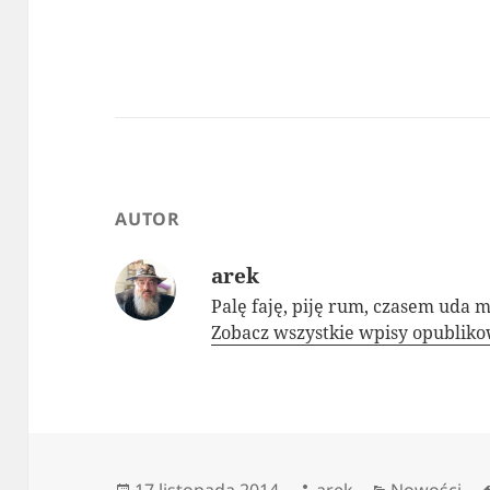
AUTOR
arek
Palę faję, piję rum, czasem uda m
Zobacz wszystkie wpisy opublik
Data
Autor
Kategorie
17 listopada 2014
arek
Nowości