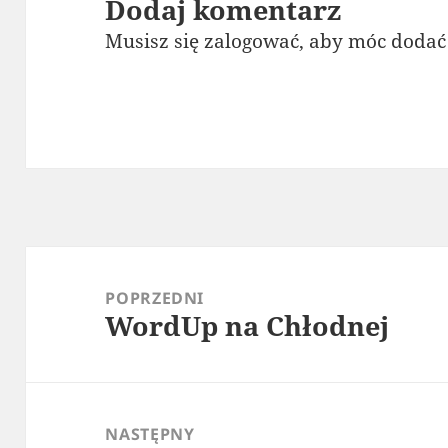
Dodaj komentarz
Musisz się
zalogować
, aby móc dodać
Nawigacja
wpisu
POPRZEDNI
WordUp na Chłodnej
Poprzedni
wpis:
NASTĘPNY