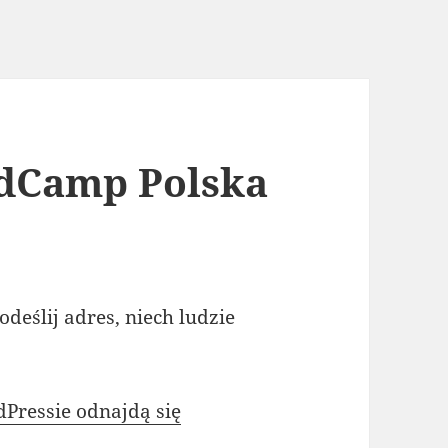
dCamp Polska
deślij adres, niech ludzie
dPressie odnajdą się