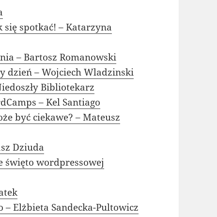
a
 się spotkać! – Katarzyna
nia – Bartosz Romanowski
 dzień – Wojciech Wladzinski
edoszły Bibliotekarz
rdCamps – Kel Santiago
może być ciekawe? – Mateusz
sz Dziuda
ie święto wordpressowej
atek
– Elżbieta Sandecka-Pultowicz