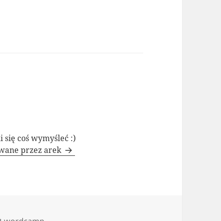
i się coś wymyśleć :)
owane przez arek
Tagi
wordcamp