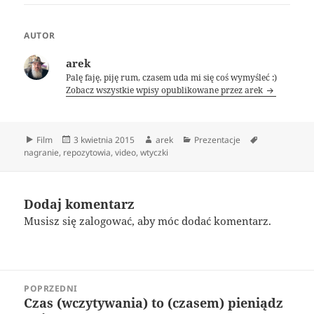
AUTOR
arek
Palę faję, piję rum, czasem uda mi się coś wymyśleć :)
Zobacz wszystkie wpisy opublikowane przez arek
Format
Data
Autor
Kategorie
Tagi
Film
3 kwietnia 2015
arek
Prezentacje
publikacji
nagranie
,
repozytowia
,
video
,
wtyczki
Dodaj komentarz
Musisz się
zalogować
, aby móc dodać komentarz.
Nawigacja
POPRZEDNI
wpisu
Czas (wczytywania) to (czasem) pieniądz
Poprzedni