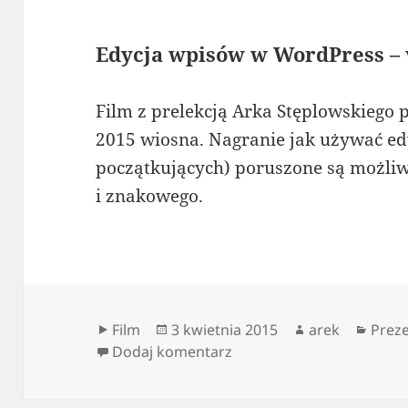
Edycja wpisów w WordPress – 
Film z prelekcją Arka Stęplowskieg
2015 wiosna. Nagranie jak używać e
początkujących) poruszone są możliw
i znakowego.
Format
Data
Autor
Kateg
Film
3 kwietnia 2015
arek
Preze
publikacji
do Edycja wpisów w Word
Dodaj komentarz