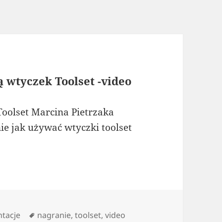
 wtyczek Toolset -video
Toolset Marcina Pietrzaka
 jak używać wtyczki toolset
orie
Tagi
ntacje
nagranie
,
toolset
,
video