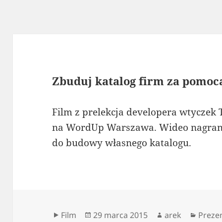
Zbuduj katalog firm za pomocą
Film z prelekcja developera wtyczek 
na WordUp Warszawa. Wideo nagranie
do budowy własnego katalogu.
Format
Data
Autor
Kateg
Film
29 marca 2015
arek
Preze