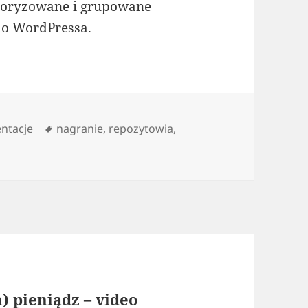
egoryzowane i grupowane
do WordPressa.
orie
Tagi
ntacje
nagranie
,
repozytowia
,
 developerzy grupują instalki – video
) pieniądz – video