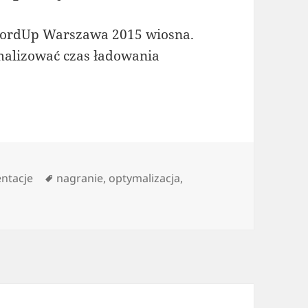
WordUp Warszawa 2015 wiosna.
malizować czas ładowania
orie
Tagi
ntacje
nagranie
,
optymalizacja
,
nia) to (czasem) pieniądz – video