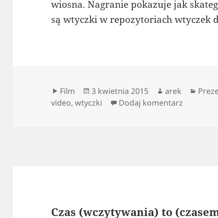
wiosna. Nagranie pokazuje jak skat
są wtyczki w repozytoriach wtyczek 
Format
Data
Autor
Kateg
Film
3 kwietnia 2015
arek
Preze
publikacji
do Jak WP
video
,
wtyczki
Dodaj komentarz
Czas (wczytywania) to (czasem