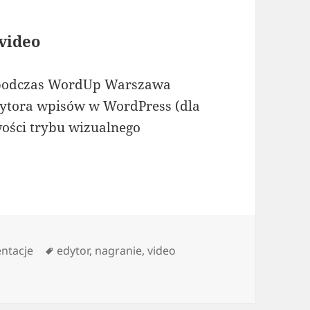
video
o podczas WordUp Warszawa
dytora wpisów w WordPress (dla
ości trybu wizualnego
orie
Tagi
ntacje
edytor
,
nagranie
,
video
Press – video