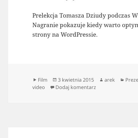
Prelekcja Tomasza Dziudy podczas 
Nagranie pokazuje kiedy warto opty
strony na WordPressie.
Format
Data
Autor
Kateg
Film
3 kwietnia 2015
arek
Preze
publikacji
do Czas (wczytywa
video
Dodaj komentarz